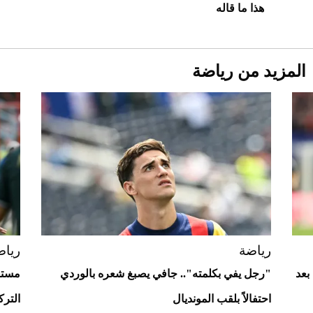
هذا ما قاله
المزيد من رياضة
Aston Martin Valiant: على هوى الأبطال
رياضة
رياض
بعد
"رجل يفي بكلمته".. جافي يصبغ شعره بالوردي
مستغ
احتفالاً بلقب المونديال
الترك