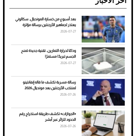
آخر الأخبار
بعد أسبوع من خسارة المونديال.. سكالوني
ضعف تبريد مكيف السيارة عند الوقوف.. أشهر
يعتذر لجماهير الأرجنتين برسالة مؤثرة
الأسباب والحلول
2026-07-27
وداعًا لحرارة التمارين.. تقنية جديدة تمنح
الجسم تبريدًا مستمرًا
2026-07-27
رسالة مسربة تكشف ما قاله إنفانتينو
لمنتخب الأرجنتين بعد مونديال 2026
2026-07-26
7 نصائح لاختيار لون البنطلون المناسب للقميص
«الجوازات» تكشف طريقة استخراج رقم
الأسود
الحدود للزائر عبر أبشر
2026-07-26