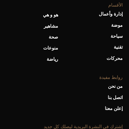
الأقسام
إدارة وأعمال
هو و هي
أحذية Mary Jane: ترف وأناقة للرجال
موضة
مشاهير
سياحة
صحة
تقنية
منوعات
محركات
رياضة
روابط مفيدة
من نحن
اتصل بنا
إعلن معنا
إشترك فى النشرة البريدية ليصلك كل جديد