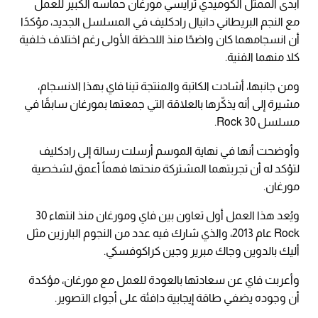
أبدى الممثل الكوميدي ترايسي مورغان حماسه الكبير للعمل
مع النجم البريطاني دانيال رادكليف في المسلسل الجديد، مؤكدًا
أن انسجامهما كان واضحًا منذ اللحظة الأولى رغم اختلاف خلفية
كلا منهما الفنية.
ومن جانبها، أشادت الكاتبة والمنتجة تينا فاي بهذا الانسجام،
مشيرة إلى أنه يذكّرها بالعلاقة التي جمعتها بمورغان سابقًا في
مسلسل 30 Rock.
وأوضحت أنها في نهاية الموسم أرسلت رسالة إلى رادكليف
لتؤكد له أن تجربتهما المشتركة منحتها فهماً أعمق لشخصية
مورغان.
ويُعد هذا العمل أول تعاون بين فاي ومورغان منذ انتهاء 30
Rock عام 2013، والذي شارك فيه عدد من النجوم البارزين مثل
أليك بالدوين وجاك مبرير وجين كراكوفسكي.
وأعربت فاي عن سعادتها بالعودة للعمل مع مورغان، مؤكدة
أن وجوده يضفي طاقة إيجابية دافئة على أجواء التصوير.