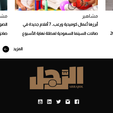
مشاهير
مشا
أبرزها أعمال كوميدية ورعب.. 7 أفلام جديدة في
الصو
صالات السينما السعودية لعطلة نهاية الأسبوع
صادق
المزيد
أفضل تدريج للشعر الطويل لإطلالة جريئة وعصرية