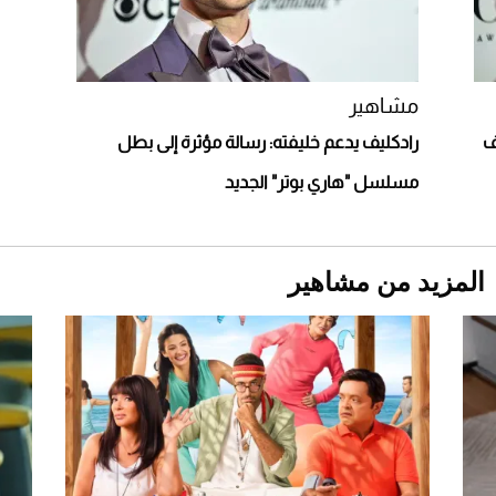
مونتيري
2026-07-23
أغلى 10 عطور في العالم للرجال تمنحك فخامة
استثنائية
مشاهير
ف
رادكليف يدعم خليفته: رسالة مؤثرة إلى بطل
مسلسل "هاري بوتر" الجديد
المزيد من مشاهير
Aston Martin Valiant: على هوى الأبطال