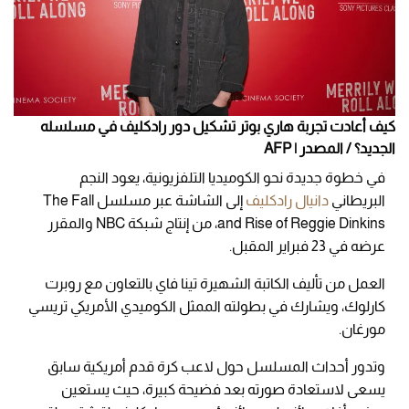
كيف أعادت تجربة هاري بوتر تشكيل دور رادكليف في مسلسله
الجديد؟ / المصدر | AFP
في خطوة جديدة نحو الكوميديا التلفزيونية، يعود النجم
البريطاني
دانيال رادكليف
إلى الشاشة عبر مسلسل The Fall
and Rise of Reggie Dinkins، من إنتاج شبكة NBC والمقرر
عرضه في 23 فبراير المقبل.
العمل من تأليف الكاتبة الشهيرة تينا فاي بالتعاون مع روبرت
كارلوك، ويشارك في بطولته الممثل الكوميدي الأمريكي تريسي
مورغان.
وتدور أحداث المسلسل حول لاعب كرة قدم أمريكية سابق
يسعى لاستعادة صورته بعد فضيحة كبيرة، حيث يستعين