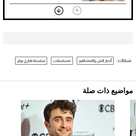
بعد 7 أشهر من تعرضه لحادث مروع.. جوشوا
يفوز على برينغا بـ"الضربة القاضية" (فيديو)
2026-07-26
موعد صرف حساب المواطن لشهر
أغسطس 2026
2026-07-25
سمات :
أخبار الفن والمشاهير
مسلسلات
سلسلة هاري بوتر
نرى المستقبل من خلال تصميماتنا.. كيف حجزت
1886 مكانها في عالم الأزياء؟
أقصر يوم في 2026 يقترب.. ماذا يحدث في
دوران الأرض؟
2026-07-25
مواضيع ذات صلة
قبل ليلة النزال.. اكتمال وزن أبطال "The
Comeback" في جدة (فيديو)
2026-07-25
"بوجاتي ميسترال" الاستثنائية للبيع في مزاد