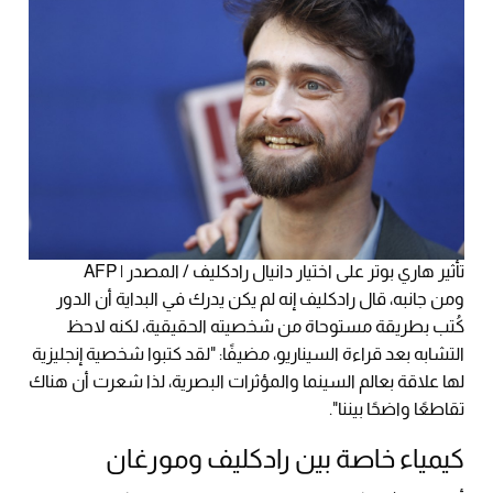
تأثير هاري بوتر على اختيار دانيال رادكليف / المصدر | AFP
ومن جانبه، قال رادكليف إنه لم يكن يدرك في البداية أن الدور
كُتب بطريقة مستوحاة من شخصيته الحقيقية، لكنه لاحظ
التشابه بعد قراءة السيناريو، مضيفًا: "لقد كتبوا شخصية إنجليزية
لها علاقة بعالم السينما والمؤثرات البصرية، لذا شعرت أن هناك
تقاطعًا واضحًا بيننا".
كيمياء خاصة بين رادكليف ومورغان