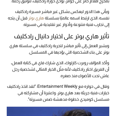
بمخرج أفلام حائز على جوائز، يؤدي دوره رادكليف، لتوثيق رحلته.
ويأتي هذا الدور ليعكس بشكل غير مباشر مسيرة رادكليف
نفسه، الذي ارتبط اسمه عالميًا بسلسلة
هاري بوتر
قبل أن يتجه
إلى تجارب فنية متنوعة وأدوار غير تقليدية في مسيرته.
تأثير هاري بوتر على اختيار دانيال رادكليف
ويشير العمل إلى تأثير مباشر لتجربة رادكليف في سلسلة هاري
بوتر على بناء الشخصية التي يؤديها في المسلسل.
وأكد المؤلف روبرت كارلوك، الذي شارك فاي في كتابة العمل،
أن الفريق اختار رادكليف لأنه مثّل الخيار المثالي لشخصية رجل
عاش تحت الأضواء منذ صغره.
وقال في حواره مع Entertainment Weekly: "لقد اتخذ رادكليف
خيارات فنية جريئة بعد هاري بوتر، واعتبرنا أن مشاركته في
مسلسل كوميدي خطوة مدهشة ضمن مسيرته".