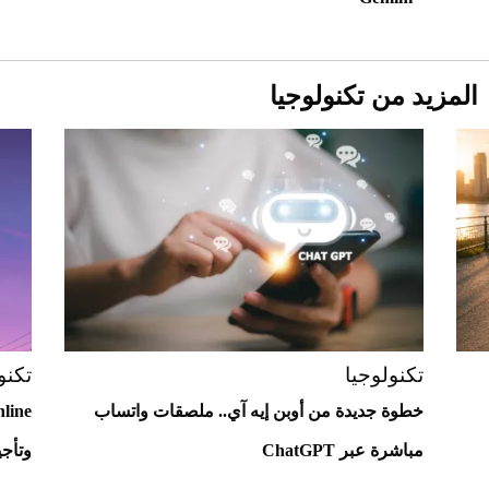
المزيد من تكنولوجيا
Aston Martin Valiant: على هوى الأبطال
تكنولوجيا
تكنو
خطوة جديدة من أوبن إيه آي.. ملصقات واتساب
مباشرة عبر ChatGPT
وتأجي