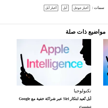
2026-07-25
سمات :
أخبار جوجل
آبل
أخبار آبل
نرى المستقبل من خلال تصميماتنا.. كيف حجزت
1886 مكانها في عالم الأزياء؟
أقصر يوم في 2026 يقترب.. ماذا يحدث في
دوران الأرض؟
2026-07-25
مواضيع ذات صلة
قبل ليلة النزال.. اكتمال وزن أبطال "The
Comeback" في جدة (فيديو)
2026-07-25
"بوجاتي ميسترال" الاستثنائية للبيع في
مزاد مونتيري
2026-07-23
أغلى 10 عطور في العالم للرجال تمنحك فخامة
استثنائية
تكنولوجيا
آبل تُعيد ابتكار Siri عبر شراكة خفية مع Google
Gemini