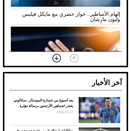
إلهام الأساطير.. حوار حصري مع مايكل فيلبس
وليون مارشان
آخر الأخبار
بعد أسبوع من خسارة المونديال.. سكالوني
ضعف تبريد مكيف السيارة عند الوقوف.. أشهر
يعتذر لجماهير الأرجنتين برسالة مؤثرة
الأسباب والحلول
2026-07-27
وداعًا لحرارة التمارين.. تقنية جديدة تمنح