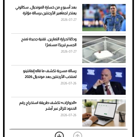
بعد أسبوع من خسارة المونديال.. سكالوني
ضعف تبريد مكيف السيارة عند الوقوف.. أشهر
يعتذر لجماهير الأرجنتين برسالة مؤثرة
الأسباب والحلول
2026-07-27
وداعًا لحرارة التمارين.. تقنية جديدة تمنح
الجسم تبريدًا مستمرًا
2026-07-27
رسالة مسربة تكشف ما قاله إنفانتينو
لمنتخب الأرجنتين بعد مونديال 2026
2026-07-26
7 نصائح لاختيار لون البنطلون المناسب للقميص
«الجوازات» تكشف طريقة استخراج رقم
الأسود
الحدود للزائر عبر أبشر
2026-07-26
بعد 7 أشهر من تعرضه لحادث مروع.. جوشوا