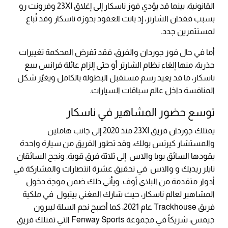
القانونية، بينما قد يؤدي فوز ناسكار إلى إغلاق 23XI وفرونت رو
بسبب فقدان الشارتر، إذ باتت العقود بحوزة ناسكار وقد تُباع
لمستثمرين جدد.
أما في حال فوز جوردان والفرق، فقد تفرض المحكمة تغييرات
جذرية، منها إلغاء نظام الشارتر أو حتى إلزام عائلة فرانس ببيع
ناسكار، ما قد يعيد رسم مستقبل البطولة بالكامل ويغيّر شكل
المنافسة داخل عالم سباقات السيارات.
توسع حضور المشاهير في ناسكار
يمتلك جوردان فريق 23XI منذ 2020 إلى جانب هاملين
والمستشار كيرتس بولك، وقد تطور الفريق من سيارة واحدة
يقودها السائق بوبا والاس إلى ثلاثة فرق قوية. ونجح السائقان
تايلر ريديك و والاس
في تحقيق عشرة انتصارات والمشاركة في
أدوار متقدمة من البلاي أوف. ويأتي ذلك ضمن موجة دخول
المشاهير لعالم ناسكار، حيث شارك المغني بيتبول في ملكية
فريق Trackhouse عام 2021، كما أصبح نجم السلة ليبرون
جيمس، شريكاً في مجموعة Fenway Sports التي تمتلك فريق