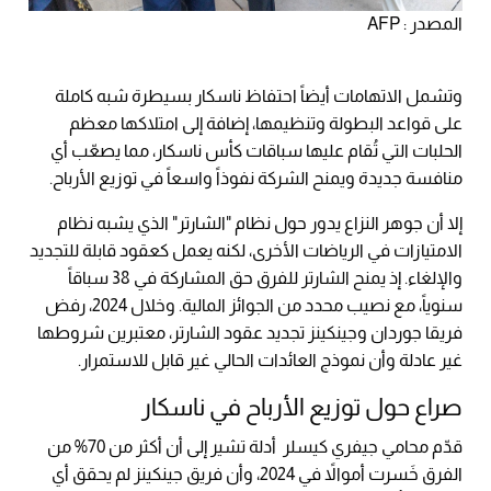
المصدر : AFP
وتشمل الاتهامات أيضاً احتفاظ ناسكار بسيطرة شبه كاملة
على قواعد البطولة وتنظيمها، إضافة إلى امتلاكها معظم
الحلبات التي تُقام عليها سباقات كأس ناسكار، مما يصعّب أي
منافسة جديدة ويمنح الشركة نفوذاً واسعاً في توزيع الأرباح.
إلا أن جوهر النزاع يدور حول نظام "الشارتر" الذي يشبه نظام
الامتيازات في الرياضات الأخرى، لكنه يعمل كعقود قابلة للتجديد
والإلغاء. إذ يمنح الشارتر للفرق حق المشاركة في 38 سباقاً
سنوياً، مع نصيب محدد من الجوائز المالية. وخلال 2024، رفض
فريقا جوردان وجينكينز تجديد عقود الشارتر، معتبرين شروطها
غير عادلة وأن نموذج العائدات الحالي غير قابل للاستمرار.
صراع حول توزيع الأرباح في ناسكار
قدّم محامي جيفري كيسلر أدلة تشير إلى أن أكثر من 70% من
الفرق خَسرت أموالاً في 2024، وأن فريق جينكينز لم يحقق أي