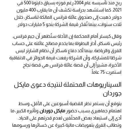
ربح منذ تأسيسه عام 2004 رغم فوزه بسباق دايتونا 500 في
2021. كما استشهد بدراسة تكشف أن ما يقارب 400 مليون
دولار ذهبت إلى صندوق عائلة فرانس، المالكة لناسكار، خلال
ثلاث سنوات، بينما تُقدّر قيمة الشركة بنحو 5 مليارات دولار.
وقال كيسلر أمام المحكمة إن الأدلة ستُظهر أن جيم فرانس،
رئيس ناسكار، أدار البطولة بما يخدم مصالح عائلته على حساب
الفرق والرياضة. بينما أكد دفاع ناسكار أن نظام الشارتر ليس
شرطًا للمشاركة، وأن الشركة رفعت قيمة الجوائز في الاتفاقية
الأخيرة، مشيراً إلى أن قصة عائلة فرانس هي قصة نجاح
استمرت 75 عاماً.
السيناريوهات المحتملة لنتيجة دعوى مايكل
جوردان
يتوقع أن يستمر نظر القضية أسبوعين على الأقل، وسط
اهتمام جماهيري بسبب حضور
مايكل جوردان
وتأثيره الكبير، ما
أدى إلى استبعاد بعض المحلّفين لعدم قدرتهم على الحياد.
وتطالب الفرق بتعويضات مالية كبيرة عن خسائرها ورسومها