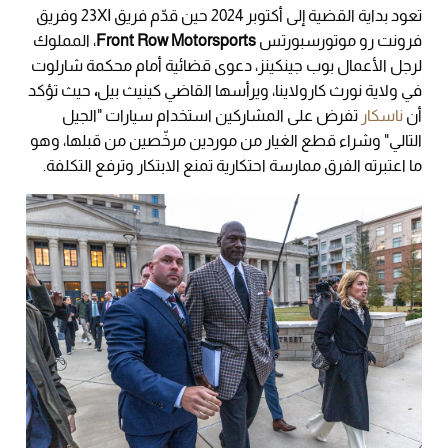
تعود بداية القضية إلى أكتوبر 2024 حين قدّم فريق 23XI وفريق
فرونت رو موتورسبورتس
Front Row Motorsports
، المملوك
لرجل الأعمال بوب جينكينز، دعوى قضائية أمام محكمة شارلوت
في ولاية نورث كارولاينا، ويرأسها القاضي كينيث بيل
،
حيث تؤكد
أن
ناسكار
تفرض على المشاركين استخدام سيارات "الجيل
التالي" وشراء قطع الغيار من موردين مرخّصين من قبلها، وهو
ما اعتبرته الفرق ممارسة احتكارية تمنع الابتكار وترفع التكلفة.