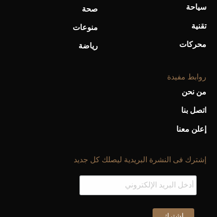
سياحة
أحذية Mary Jane: ترف وأناقة للرجال
صحة
تقنية
منوعات
محركات
رياضة
روابط مفيدة
من نحن
اتصل بنا
إعلن معنا
إشترك فى النشرة البريدية ليصلك كل جديد