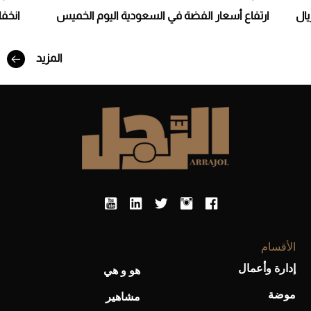
يال
ارتفاع أسعار الفضة في السعودية اليوم الخميس
انخف
المزيد
أفضل تدريج للشعر الطويل لإطلالة جريئة وعصرية
الأقسام
إدارة وأعمال
هو و هي
موضة
مشاهير