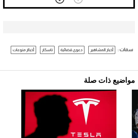
يفوز على برينغا بـ"الضربة القاضية" (فيديو)
2026-07-26
موعد صرف حساب المواطن لشهر
أغسطس 2026
2026-07-25
سمات :
أخبار المشاهير
دعوى قضائية
ناسكار
أخباار منوعات
نرى المستقبل من خلال تصميماتنا.. كيف حجزت
1886 مكانها في عالم الأزياء؟
أقصر يوم في 2026 يقترب.. ماذا يحدث في
دوران الأرض؟
2026-07-25
مواضيع ذات صلة
قبل ليلة النزال.. اكتمال وزن أبطال "The
Comeback" في جدة (فيديو)
2026-07-25
"بوجاتي ميسترال" الاستثنائية للبيع في مزاد
مونتيري