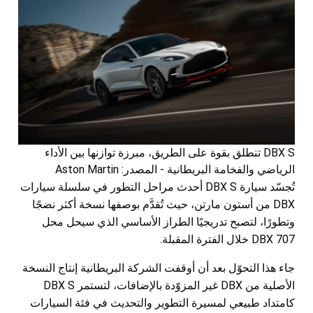
DBX S تنطلق بقوة على الطريق، مبرزة توازنها بين الأداء
الرياضي والفخامة البريطانية - المصدر: Aston Martin
تُجسّد سيارة DBX S أحدث مراحل التطور في سلسلة سيارات
DBX من أستون مارتن، حيث تُقدَّم بوصفها نسخة أكثر نضجًا
وتطورًا، لتصبح تدريجيًا الطراز الأساسي الذي سيحل محل
DBX 707 خلال الفترة المقبلة.
جاء هذا التحوّل بعد أن أوقفت الشركة البريطانية إنتاج النسخة
الأصلية من DBX غير المزوّدة بالإضافات، لتستمر DBX S
كامتداد طبيعي لمسيرة التطوير والتحديث في فئة السيارات