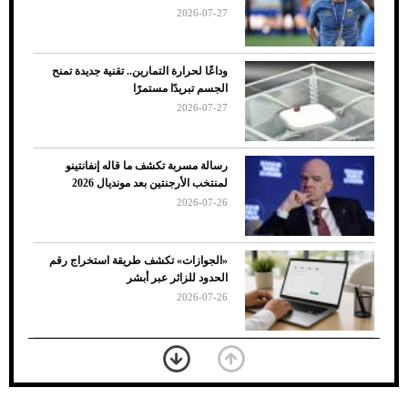
2026-07-27
وداعًا لحرارة التمارين.. تقنية جديدة تمنح
الجسم تبريدًا مستمرًا
2026-07-27
رسالة مسربة تكشف ما قاله إنفانتينو
لمنتخب الأرجنتين بعد مونديال 2026
2026-07-26
7 نصائح لاختيار لون البنطلون المناسب للقميص
«الجوازات» تكشف طريقة استخراج رقم
الأسود
الحدود للزائر عبر أبشر
2026-07-26
بعد 7 أشهر من تعرضه لحادث مروع.. جوشوا
يفوز على برينغا بـ"الضربة القاضية" (فيديو)
2026-07-26