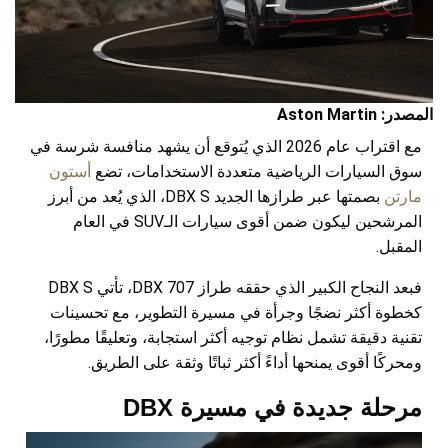
المصدر: Aston Martin
مع اقتراب عام 2026 الذي يُتوقع أن يشهد منافسة شرسة في
سوق السيارات الرياضية متعددة الاستخدامات، تضع
أستون
مارتن
بصمتها عبر طرازها الجديد DBX S، الذي يُعد من أبرز
المرشحين ليكون ضمن أقوى سيارات الـSUV في العام
المقبل.
فبعد النجاح الكبير الذي حققه طراز DBX 707، تأتي DBX S
كخطوة أكثر نضجًا وجرأة في مسيرة التطوير، مع تحسينات
تقنية دقيقة تشمل نظام توجيه أكثر استجابة، وتعليقًا مطورًا،
ومحركًا أقوى يمنحها أداءً أكثر ثباتًا وثقة على الطريق.
مرحلة جديدة في مسيرة DBX