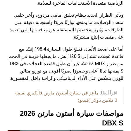
الرياضية متعددة الاستخدامات الفاخرة للعلامة.
ويأتي الطراز الجديد بنظام تعليق أمامي مزدوج، وآخر خلفي
متعدد الوصلات، ما يمنحها توازنًا فريدًا واستجابة دقيقة على
الطرقات، ويُبرز شخصيتها المستقلة عن منافساتها التي تعتمد
على منصات إنتاج مشتركة.
أما على صعيد الأبعاد، فيبلغ طول السيارة 198.4 إنشًا مع
قاعدة عجلات تمتد إلى 120.5 إنش، ما يجعلها قريبة في الحجم
من طراز Acura MDX، غير أن طول قاعدة العجلات في DBX
S يمنحها ثباتًا أعلى وحضورًا بصريًا أقوى، مع توزيع مثالي
للوزن ينعكس على الأداء الديناميكي والراحة داخل المقصورة.
اقرأ أيضًا:
ماعز في سيارة أستون مارتن فالكيري بقيمة
3 ملايين دولار (فيديو)
مواصفات سيارة أستون مارتن 2026
DBX S