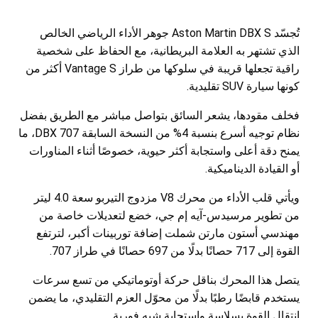
تُجسّد Aston Martin DBX S جوهر الأداء الرياضي الخالص
الذي تشتهر به العلامة البريطانية، مع الحفاظ على شخصية
راقية تجعلها قريبة في سلوكها من طراز Vantage S أكثر من
كونها سيارة SUV تقليدية.
فخلف مقودها، يشعر السائق بتواصل مباشر مع الطريق بفضل
نظام توجيه أسرع بنسبة 4% من النسخة السابقة DBX 707، ما
يمنح دقة أعلى واستجابة أكثر حيوية، خصوصًا أثناء المناورات
أو القيادة الديناميكية.
ويأتي قلب الأداء من محرك V8 مزدوج التيربو سعة 4.0 ليتر
من تطوير مرسيدس-آيه إم جي، خضع لتعديلات خاصة من
مهندسي أستون مارتن شملت إضافة توربينات أكبر، لترتفع
القوة إلى 717 حصانًا بدلًا من 697 حصانًا في طراز 707.
يتصل هذا المحرك بناقل حركة أوتوماتيكي من تسع سرعات
يستخدم قابضًا رطبًا بدلًا من محوّل العزم التقليدي، ما يضمن
انتقال القوة بسلاسة واستجابة شبه فورية.