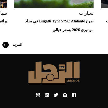
سيارات
سيا
ت
طرح Bugatti Type 57SC Atalante في مزاد
براغي 
مونتيري 2026 بسعر خيالي
أفضل تدريج للشعر الطويل لإطلالة جريئة وعصرية
المزيد
أحذية Mary Jane: ترف وأناقة للرجال