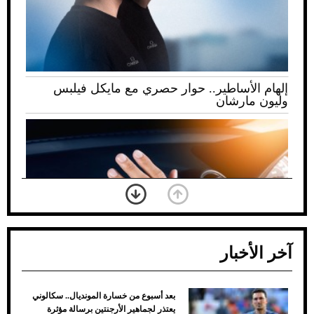
إلهام الأساطير.. حوار حصري مع مايكل فيلبس
وليون مارشان
آخر الأخبار
بعد أسبوع من خسارة المونديال.. سكالوني
ضعف تبريد مكيف السيارة عند الوقوف.. أشهر
يعتذر لجماهير الأرجنتين برسالة مؤثرة
الأسباب والحلول