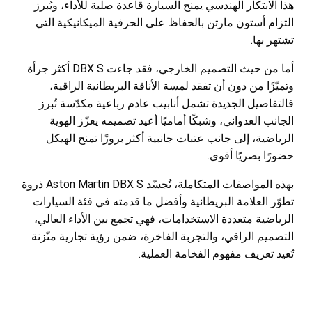
هذا الابتكار الهندسي يمنح السيارة قاعدة صلبة للأداء، ويُبرز
التزام أستون مارتن بالحفاظ على الحرفية الميكانيكية التي
تشتهر بها.
أما من حيث التصميم الخارجي، فقد جاءت DBX S أكثر جرأة
وتميّزًا من دون أن تفقد لمسة الأناقة البريطانية الراقية،
فالتفاصيل الجديدة تشمل أنابيب عادم رباعية مكدّسة تُبرز
الجانب العدواني، وشبكًا أماميًا أعيد تصميمه يعزّز الهوية
الرياضية، إلى جانب عتبات جانبية أكثر بروزًا تمنح الهيكل
حضورًا بصريًا أقوى.
بهذه المواصفات المتكاملة، تُجسّد Aston Martin DBX S ذروة
تطوّر العلامة البريطانية وأفضل ما قدمته في فئة السيارات
الرياضية متعددة الاستخدامات، فهي تجمع بين الأداء العالي،
التصميم الراقي، والتجربة الفاخرة، ضمن رؤية تجارية متّزنة
تُعيد تعريف مفهوم الفخامة العملية.