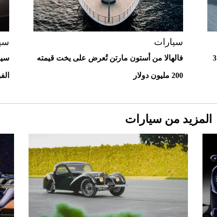
استثنائية
سيارات
سي
ماعز في سيارة أستون مارتن فالكيري بقيمة 3
فالهالا من أستون مارتن تُعرض على يخت قيمته
سيا
200 مليون دولار
الفورمول
المزيد من سيارات
Aston Martin Valiant: على هوى الأبطال