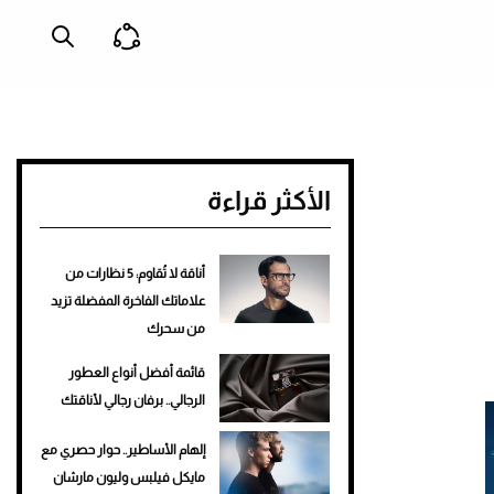
الأكثر قراءة
أناقة لا تُقاوم: 5 نظارات من
علاماتك الفاخرة المفضلة تزيد
من سحرك
قائمة أفضل أنواع العطور
الرجالي.. برفان رجالي لأناقتك
إلهام الأساطير.. حوار حصري مع
مايكل فيلبس وليون مارشان