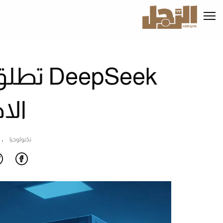
تجاوز
إلى
المحتوى
الرئيسي
epSeek
الا
تكنولوجيا