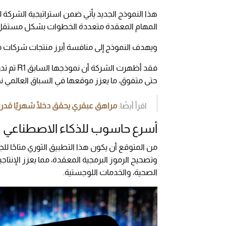
هذا النموذج الجديد يأتي ضمن استراتيجية الشرك
المهام المعقدة متعددة الخطوات بشكل مستقل، م
ويهدف النموذج إلى منافسة أبرز منتجات شركات مثل OpenAI وMicrosoft، مع التركيز على الكفاءة في 
فقد أظهرت
حتى متفوق، ما يعزز موقعها في السباق العالمي 
اقرأ أيضًا:
مراهق عبقري يحقق دخلًا شهريًا قدره 1.4 مليون دولا
أسرع حاسوب للذكاء الاصطناعي
من المتوقع أن يكون هذا التطبيق الثوري متاحًا ل
وتصحيح الرموز البرمجية المعقدة، مما يعزز الإنتاجي
الصحية، والخدمات اللوجستية.