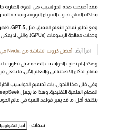
فقد أصبحت هذه الحواسيب هي القوة الضاربة خلف ن
محاكاة المناخ، تجارب الفيزياء النووية، ونمذجة ا
ومع تطور 
وحدات معالجة الرسومات (GPUs)، والتي لا يمكن توفيرها إلا من خلال الحوسبة عالية الأداء (HPC).
اقرأ أيضًا:
أفضل كروت الشاشة من Nvidia في 2025: مقارنة من الأضعف للأقوى
وهكذا، لم تختفِ الحواسيب الضخمة، بل تطورت 
مهام الذكاء الاصطناعي والتعلم الآلي، ما يجعل 
وفي ظل هذا التحول، بات تصميم الحواسيب الخار
بتكلفة أقل، ما قد يغير قواعد اللعبة في عالم الحو
سمات :
أخبار التكنولوجيا