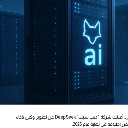
في خطوة جريئة تعيد رسم حدود الذكاء الاصطناعي، أعلنت شركة "ديب سيك" DeepSeek عن تطوير وكيل ذكاء