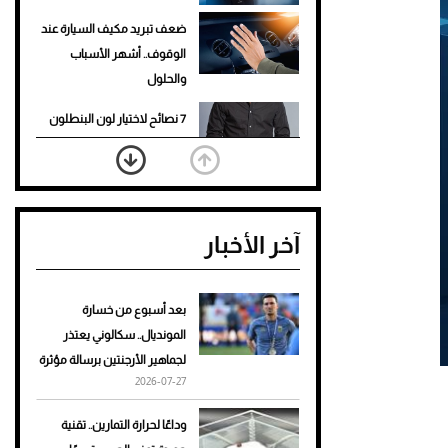
ضعف تبريد مكيف السيارة عند
الوقوف.. أشهر الأسباب
والحلول
7 نصائح لاختيار لون البنطلون
المناسب للقميص الأسود
نرى المستقبل من خلال
تصميماتنا.. كيف حجزت 1886
آخر الأخبار
مكانها في عالم الأزياء؟
أغلى 10 عطور في العالم للرجال
تمنحك فخامة استثنائية
بعد أسبوع من خسارة
المونديال.. سكالوني يعتذر
Aston Martin Valiant: على
لجماهير الأرجنتين برسالة مؤثرة
هوى الأبطال
2026-07-27
أفضل تدريج للشعر الطويل
وداعًا لحرارة التمارين.. تقنية
لإطلالة جريئة وعصرية