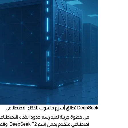
DeepSeek تطلق أسرع حاسوب للذكاء الاصطناعي
اصطناعي متقدم يحمل اسم DeepSeek R2، والمقرر إطلاقه في نهاية عام 2025.