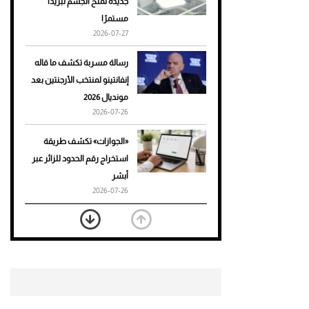
جديدة تمنح الجسم تبريدًا
مستمرًا
أحذية Mary Jane: ترف وأناقة
2026-07-27
للرجال
رسالة مسربة تكشف ما قاله
إنفانتينو لمنتخب الأرجنتين بعد
مونديال 2026
2026-07-26
«الجوازات» تكشف طريقة
استخراج رقم الحدود للزائر عبر
أبشر
2026-07-26
بعد 7 أشهر من تعرضه لحادث
مروع.. جوشوا يفوز على برينغا
بـ"الضربة القاضية" (فيديو)
2026-07-26
موعد صرف حساب المواطن