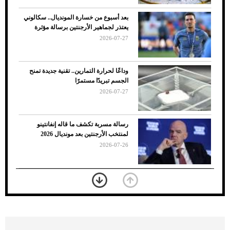
بعد أسبوع من خسارة المونديال.. سكالوني
يعتذر لجماهير الأرجنتين برسالة مؤثرة
2026-07-27
وداعًا لحرارة التمارين.. تقنية جديدة تمنح
الجسم تبريدًا مستمرًا
2026-07-27
7 نصائح لاختيار لون البنطلون المناسب للقميص
رسالة مسربة تكشف ما قاله إنفانتينو
الأسود
لمنتخب الأرجنتين بعد مونديال 2026
2026-07-26
«الجوازات» تكشف طريقة استخراج رقم
الحدود للزائر عبر أبشر
2026-07-26