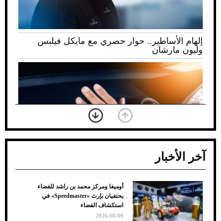
إلهام الأساطير.. حوار حصري مع مايكل فيلبس
وليون مارشان
آخر الأخبار
أوميغا ومركز محمد بن راشد للفضاء
ضعف تبريد مكيف السيارة عند الوقوف.. أشهر
يحتفيان بإرث «Speedmaster» في
الأسباب والحلول
استكشاف الفضاء
2026-08-09