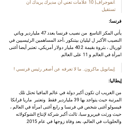
.
انفوجراف| 10 علامات تعني أن مديرك يريدك أن
تستقيل
فرنسا:
يأتي المكز التاسع من نصيب فرنسا بعدد 47 ملياردير وياتي
النصيب الأكبر ل ليليان بيتنكور ،أحد المساهمين الرئيسيين في
لوريال ، بثروة بقيمة 40.2 مليار دولار أمريكي، تعتبر أيضا أغنى
امرأة في العالم و 11 على العالم.
.
إيمانويل ماكرون.. ما لا تعرفه عن أصغر رئيس فرنسي !
إيطاليا:
من الغريب ان تكون أكبر دولة في عالم المافيا تحتل تلك
المرتبة حيث يتواجد بها 39 ملياردير فقط وتعتبر ماريا فرانكا
فيسولو أغنى شخص في فرنسا و رابع أغنى امرأة في العالم ،
حيث ورثت فيريرو سبا، ثالث أكبر شركة لإنتاج الشوكولاته
والحلويات في العالم، بعد وفاة زوجها في عام 2015.