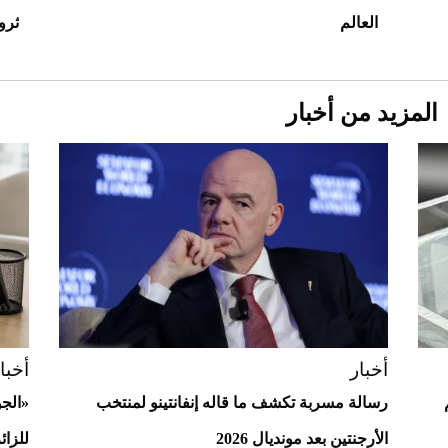
العالم
ثروت
المزيد من أخبار
Aston Martin Valiant: على هوى الأبطال
أخبار
أخبا
رسالة مسربة تكشف ما قاله إنفانتينو لمنتخب
«الج
الأرجنتين بعد مونديال 2026
للزائ