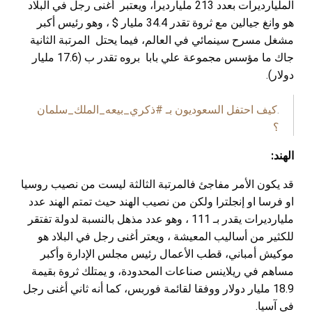
المليارديرات بعدد 213 مليارديرا، ويعتبر أغنى رجل في البلاد
هو وانغ جيالين مع ثروة تقدر 34.4 مليار $ ، وهو رئيس أكبر
مشغل مسرح سينمائي في العالم، فيما يحتل المرتبة الثانية
جاك ما مؤسس مجموعة علي بابا بروه تقدر ب (17.6 مليار
دولار).
.
كيف احتفل السعوديون بـ #ذكري_بيعه_الملك_سلمان
؟
الهند:
قد يكون الأمر مفاجئ فالمرتبة الثالثة ليست من نصيب روسيا
او فرسا او إنجلترا ولكن من نصيب الهند حيث تمتم الهند عدد
مليارديرات يقدر بـ 111 ، وهو عدد مذهل بالنسبة لدولة تفتقر
للكثير من أساليب المعيشة ، ويعتر أغنى رجل في البلاد هو
موكيش أمباني، قطب الأعمال رئيس مجلس الإدارة وأكبر
مساهم في ريلاينس صناعات المحدودة، و يمتلك ثروة بقيمة
18.9 مليار دولار ووفقا لقائمة فوربس، كما أنه ثاني أغنى رجل
في آسيا.