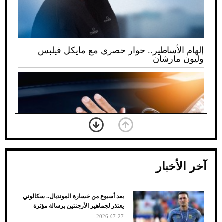
إلهام الأساطير.. حوار حصري مع مايكل فيلبس
وليون مارشان
آخر الأخبار
بعد أسبوع من خسارة المونديال.. سكالوني
ضعف تبريد مكيف السيارة عند الوقوف.. أشهر
يعتذر لجماهير الأرجنتين برسالة مؤثرة
الأسباب والحلول
2026-07-27