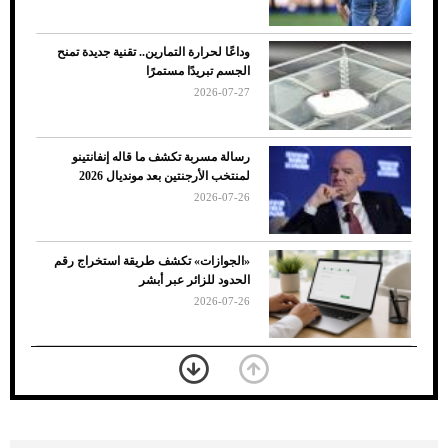
وداعًا لحرارة التمارين.. تقنية جديدة تمنح
الجسم تبريدًا مستمرًا
2026-07-27
رسالة مسربة تكشف ما قاله إنفانتينو
لمنتخب الأرجنتين بعد مونديال 2026
2026-07-26
7 نصائح لاختيار لون البنطلون المناسب للقميص
«الجوازات» تكشف طريقة استخراج رقم
الأسود
الحدود للزائر عبر أبشر
2026-07-26
بعد 7 أشهر من تعرضه لحادث مروع.. جوشوا
يفوز على برينغا بـ"الضربة القاضية" (فيديو)
2026-07-26