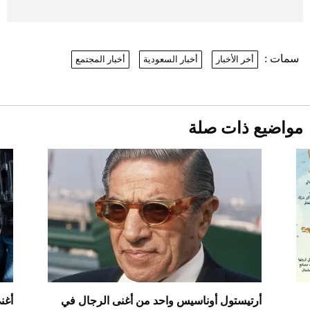
موعد صرف حساب المواطن لشهر
أغسطس 2026
2026-07-25
سمات :
أخر الأخبار
أخبار السعودية
أخبار المجتمع
نرى المستقبل من خلال تصميماتنا.. كيف حجزت
1886 مكانها في عالم الأزياء؟
أقصر يوم في 2026 يقترب.. ماذا يحدث في
دوران الأرض؟
2026-07-25
مواضيع ذات صلة
قبل ليلة النزال.. اكتمال وزن أبطال "The
Comeback" في جدة (فيديو)
2026-07-25
"بوجاتي ميسترال" الاستثنائية للبيع في
مزاد مونتيري
2026-07-23
أغلى 10 عطور في العالم للرجال تمنحك فخامة
استثنائية
أرتيستول أوناسيس واحد من أغنى الرجال في
أغن