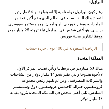
البرازيل:
رغم كون البرازيل دوله نامية إلا انه يتواجد بها 54 ملياردير
لتصبح بذلك البلد السابع في العالم الذي يضم أكبر عدد من
المليارات، ويعتبر خورخي باولو ليمان، وهو مستثمر سويسري
برازيلي، هو أغنى شخص في البرازيل تبلغ ثروته 25 مليار دولار.
ووفقا لتقارير مجلة فوربس.
.
الرياضة السعودية في 100 يوم .. جردة حساب
المملكة المتحدة:
هناك 53 ملياردير في بريطانيا ويأتي نصيب المركز الأول
لالأخوة هندوجا والتي تقدر بنحو 14 مليار دولار من الشاحنات
والشركات المصرفية ، ومن ثم يليهم رئيس مجموعة
غروسفينور، جيرالد كافنديش غروسفينور، دوق وستمنستر
السادس، ثاني أغنى شخص في المملكة المتحدة بثروة بقيمة
13 مليار دولار.