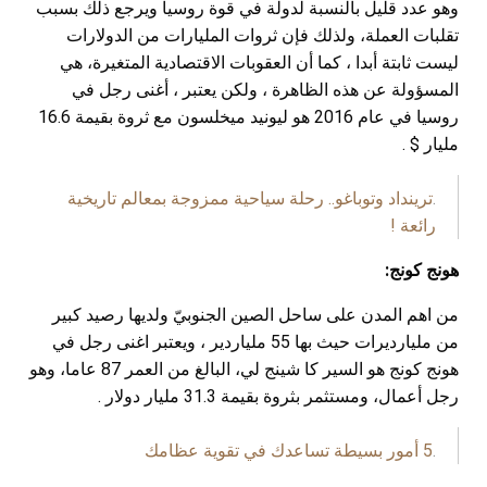
وهو عدد قليل بالنسبة لدولة في قوة روسيا ويرجع ذلك بسبب
تقلبات العملة، ولذلك فإن ثروات المليارات من الدولارات
ليست ثابتة أبدا ، كما أن العقوبات الاقتصادية المتغيرة، هي
المسؤولة عن هذه الظاهرة ، ولكن يعتبر ، أغنى رجل في
روسيا في عام 2016 هو ليونيد ميخلسون مع ثروة بقيمة 16.6
مليار $ .
.
ترينداد وتوباغو.. رحلة سياحية ممزوجة بمعالم تاريخية
رائعة !
هونج كونج:
من اهم المدن على ساحل الصين الجنوبيّ ولديها رصيد كبير
من مليارديرات حيث بها 55 ملياردير ، ويعتبر اغنى رجل في
هونج كونج هو السير كا شينج لي، البالغ من العمر 87 عاما، وهو
رجل أعمال، ومستثمر بثروة بقيمة 31.3 مليار دولار .
.
5 أمور بسيطة تساعدك في تقوية عظامك