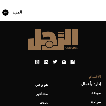
المزيد
أفضل تدريج للشعر الطويل لإطلالة جريئة وعصرية
الأقسام
إدارة وأعمال
هو و هي
أحذية Mary Jane: ترف وأناقة للرجال
موضة
مشاهير
سياحة
صحة