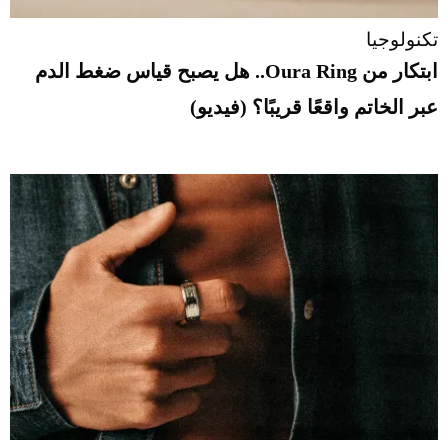
تكنولوجيا
ابتكار من Oura Ring.. هل يصبح قياس ضغط الدم
عبر الخاتم واقعًا قريبًا؟ (فيديو)