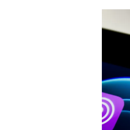
هوى الأبطال
أفضل تدريج للشعر الطويل
لإطلالة جريئة وعصرية
أحذية Mary Jane: ترف وأناقة
للرجال