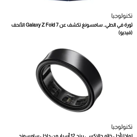
تكنولوجيا
ثورة في الطي.. سامسونغ تكشف عن Galaxy Z Fold 7 الأنحف
(فيديو)
تكنولوجيا
لماذا تأجل خاتم جالاكسي رينج 2؟ أسرار من داخل سامسونج