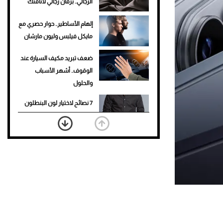
الرجالي.. برفان رجالي لأناقتك
إلهام الأساطير.. حوار حصري مع
مايكل فيلبس وليون مارشان
ضعف تبريد مكيف السيارة عند
الوقوف.. أشهر الأسباب
والحلول
7 نصائح لاختيار لون البنطلون
المناسب للقميص الأسود
نرى المستقبل من خلال
تصميماتنا.. كيف حجزت 1886
مكانها في عالم الأزياء؟
أغلى 10 عطور في العالم للرجال
تمنحك فخامة استثنائية
Aston Martin Valiant: على