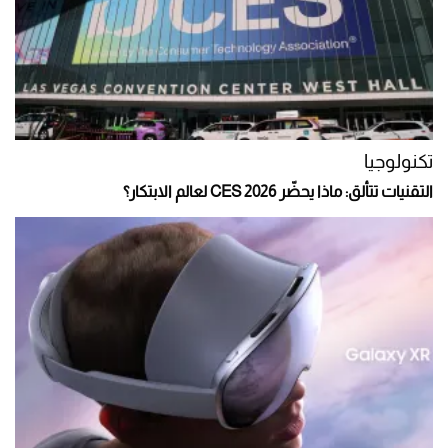
تكنولوجيا
التقنيات تتألق: ماذا يحضّر CES 2026 لعالم الابتكار؟