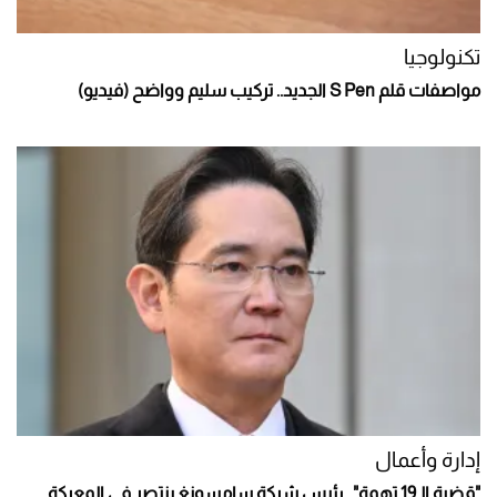
تكنولوجيا
مواصفات قلم S Pen الجديد.. تركيب سليم وواضح (فيديو)
إدارة وأعمال
"قضية الـ19 تهمة".. رئيس شركة سامسونغ ينتصر في المعركة