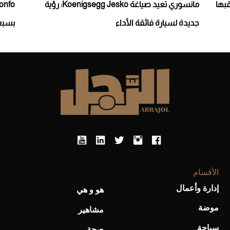
خلّد لقبها
مانسوري تعيد صياغة Koenigsegg Jesko: رؤية
جديدة لسيارة فائقة الأداء
بسبعي
الأقسام
إدارة وأعمال
هو و هي
موضة
مشاهير
سياحة
صحة