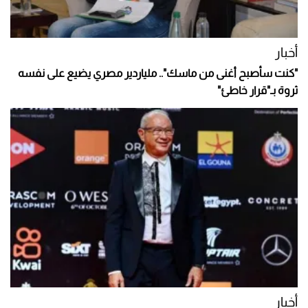
أخبار
"كنت سأصبح أغنى من ماسك".. ملياردير مصري يضيع على نفسه
ثروة بـ"قرار خاطئ"
أخبار