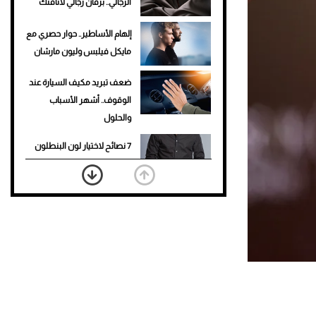
الرجالي.. برفان رجالي لأناقتك
إلهام الأساطير.. حوار حصري مع
مايكل فيلبس وليون مارشان
ضعف تبريد مكيف السيارة عند
الوقوف.. أشهر الأسباب
والحلول
7 نصائح لاختيار لون البنطلون
المناسب للقميص الأسود
نرى المستقبل من خلال
تصميماتنا.. كيف حجزت 1886
مكانها في عالم الأزياء؟
أغلى 10 عطور في العالم للرجال
تمنحك فخامة استثنائية
Aston Martin Valiant: على