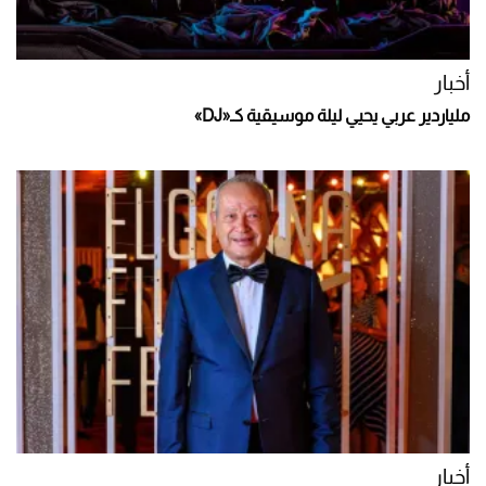
أخبار
ملياردير عربي يحيي ليلة موسيقية كـ«DJ»
أخبار