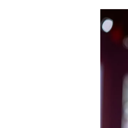
هوى الأبطال
أفضل تدريج للشعر الطويل
لإطلالة جريئة وعصرية
أحذية Mary Jane: ترف وأناقة
للرجال