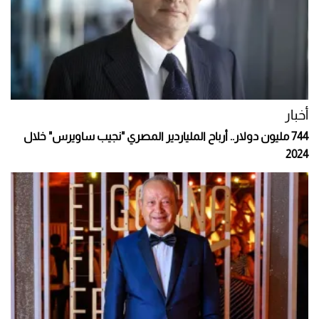
أخبار
744 مليون دولار.. أرباح الملياردير المصري "نجيب ساويرس" خلال
2024