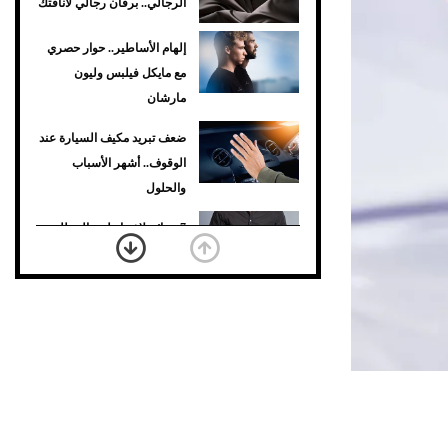
الرجالي.. برفان رجالي لأناقتك
إلهام الأساطير.. حوار حصري
مع مايكل فيلبس وليون
مارشان
ضعف تبريد مكيف السيارة عند
الوقوف.. أشهر الأسباب
والحلول
7 نصائح لاختيار لون البنطلون
المناسب للقميص الأسود
نرى المستقبل من خلال
تصميماتنا.. كيف حجزت 1886
مكانها في عالم الأزياء؟
أغلى 10 عطور في العالم
للرجال تمنحك فخامة استثنائية