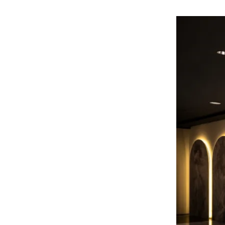
هوى الأبطال
أفضل تدريج للشعر الطويل
لإطلالة جريئة وعصرية
أحذية Mary Jane: ترف وأناقة
للرجال