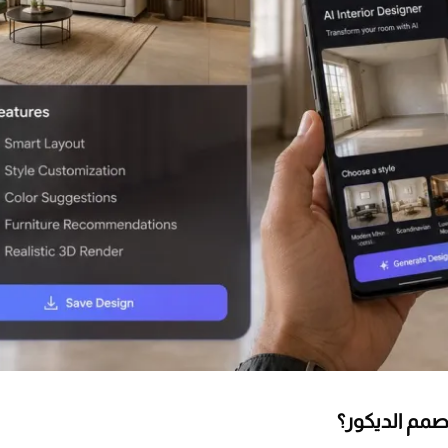
صمم الديكور؟