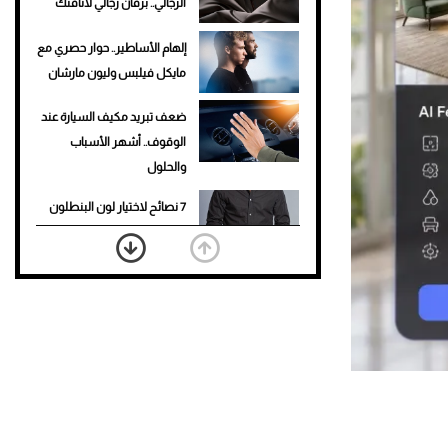
الرجالي.. برفان رجالي لأناقتك
إلهام الأساطير.. حوار حصري مع
مايكل فيلبس وليون مارشان
ضعف تبريد مكيف السيارة عند
الوقوف.. أشهر الأسباب
والحلول
7 نصائح لاختيار لون البنطلون
المناسب للقميص الأسود
نرى المستقبل من خلال
تصميماتنا.. كيف حجزت 1886
مكانها في عالم الأزياء؟
أغلى 10 عطور في العالم للرجال
تمنحك فخامة استثنائية
Aston Martin Valiant: على