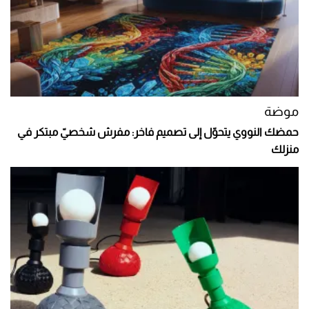
موضة
حمضك النووي يتحوّل إلى تصميم فاخر: مفرش شخصيّ مبتكر في
منزلك