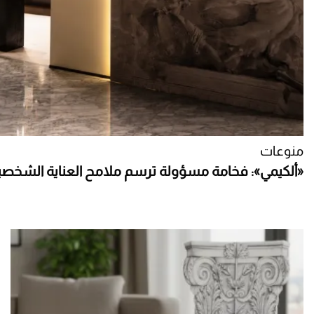
منوعات
«ألكيمي»: فخامة مسؤولة ترسم ملامح العناية الشخصي