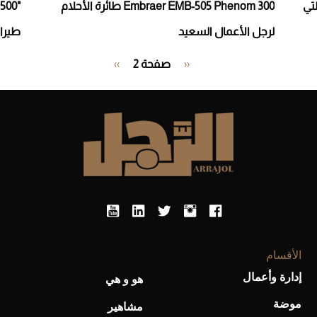
التي
Embraer EMB-505 Phenom 300 طائرة الأحلام
لرجل الأعمال السعيد
طيران 
Pagination
‹‹
Previous
صفحة 2
››
الصفحة
page
التالية
الأقسام
إدارة وأعمال
هو و هي
موضة
مشاهير