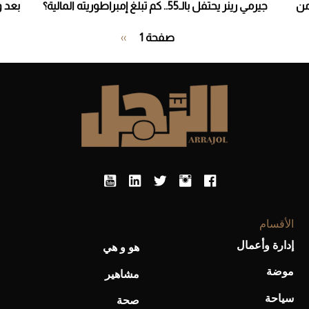
من
جيرمي رينر يحتفل بالـ55.. كم تبلغ إمبراطوريته المالية؟
بعد وفاته
Pagination
صفحة 1
››
الصفحة
التالية
الأقسام
إدارة وأعمال
هو و هي
موضة
مشاهير
سياحة
صحة