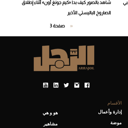
بي
شاهد بالصور كيف بدا «كيم جونغ أون» أثناء إطلاق
الصاروخ الباليستي الأخير
Pagination
‹‹
Previous
صفحة 3
page
الأقسام
إدارة وأعمال
هو و هي
موضة
مشاهير