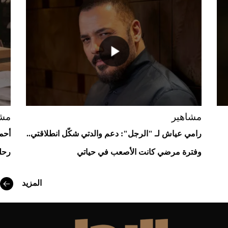
مشاهير
مشاه
رامي عياش لـ "الرجل": دعم والدتي شكّل انطلاقتي..
أحمد 
وفترة مرضي كانت الأصعب في حياتي
رحلة
المزيد