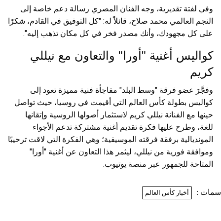
وفي لفتة تقديرية، وجه الفنان المصري رسالة دعم خاصة إلى
النجم العالمي محمد صلاح، قائلاً له: "كل التوفيق في القادم، شكرًا
على كل مجهودك، وأنك مصدر فخر في كل مكان تذهب إليه".
كواليس أغنية "أورا" والتعاون مع نيللي
كريم
وفجَّرَ عضو فرقة "وسط البلد" مفاجأة فنية مميزة تعود إلى
كواليس بطولة كأس العالم التي أقيمت في روسيا، حيث تواصل
حينها مع الفنانة نيللي كريم لاستثمار أصولها الروسية وإتقانها
للغة، وطرح عليها فكرة تقديم أغنية مشتركة تدعم الأجواء
المونديالية برفقة فرقته الموسيقية؛ وهي الفكرة التي لاقت ترحيبًا
وموافقة فورية من نيللي، ليثمر هذا التعاون عن أغنية "أورا"
المتاحة للجمهور عبر منصة يوتيوب.
ات :
أخبار كأس العالم