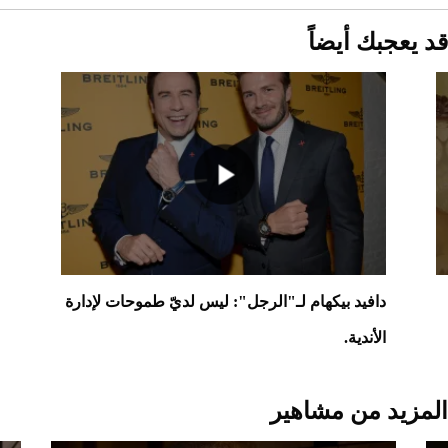
د يعجبك أيضاً
دافيد بيكهام لـ"الرجل": ليس لديّ طموحات لإدارة
الأندية.
لمزيد من مشاهير