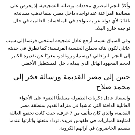
وأكدَّ النجم المصري محددات بوصلته التشجيعية، إذ يحرص على
مساندة الفراعنة عند تواجده داخل مصر، بينما تذهب مساندته
تلقائيًا لأي دولة عربية تتواجد في المنافسات العالمية في حال
تواجده خارج البلاد.
وفي السياق نفسه، أرجع عادل تشجيعه لمنتخبي فرنسا إلى سبب
عائلي لكون بناته يحملن الجنسية الفرنسية؛ كما تطرق في حديثه
إلى النجم البرتغالي كريستيانو رونالدو، معربًا عن تقديره الكبير
لحجم المجهود الهائل الذي يبذله داخل المستطيل الأخضر.
حنين إلى مصر القديمة ورسالة فخر إلى
محمد صلاح
واستعادَ عادل ذكريات الطفولة مسلطًا الضوء على الأجواء
العائلية الدافئة التي عاشها في منزله القديم بمنطقة مصر
القديمة، والذي كان يتألف من 7 غرف، حيث كانت تجتمع العائلة
لمتابعة المباريات في طقوس فريدة، تزداد متعتها وإثارتها عندما
ينقسم الحاضرون في آرائهم الكروية.