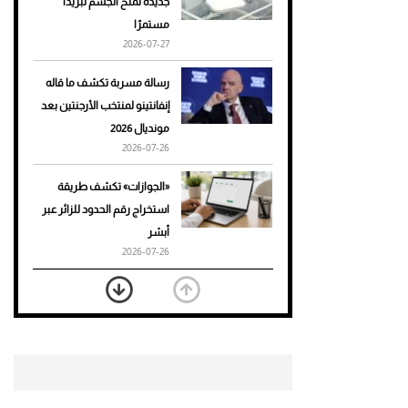
جديدة تمنح الجسم تبريدًا
مستمرًا
أحذية Mary Jane: ترف وأناقة
2026-07-27
للرجال
رسالة مسربة تكشف ما قاله
إنفانتينو لمنتخب الأرجنتين بعد
مونديال 2026
2026-07-26
«الجوازات» تكشف طريقة
استخراج رقم الحدود للزائر عبر
أبشر
2026-07-26
بعد 7 أشهر من تعرضه لحادث
مروع.. جوشوا يفوز على برينغا
بـ"الضربة القاضية" (فيديو)
2026-07-26
موعد صرف حساب المواطن