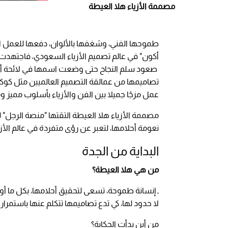
مصممة الأزياء هلا العيطة
طموحها الفني، وشغفها بالألوان، دفعها للعمل
أكون" في عالم تصميم الأزياء السعودي، فاجتهدت
صعود سلم النجاح حتى وضعت اسمها في لائحة أ
تصاميمها من عمالقة التصميم العالميين مثل كوكو 
عمل مزجًا جميلا بين الفن والأزياء بأسلوب مميز و
مصممة الأزياء هلا العيطة التقتها "منصة الرجل" لت
نعومة أحلامها، لتعبر عن رؤى متفردة في عالم الأزي
البداية من الجدة
من هي هلا العيطة؟
ـ إنسانة طموحة، تسعى لتحقيق أحلامها، بكل ما أ
لا حدود لها، كي تدع تصاميمها تتكلم عنها باستمرار.
من أين بدأت الحكاية؟