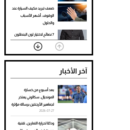
ضعف تبريد مكيف السيارة عند
الوقوف.. أشهر الأسباب
والحلول
7 نصائح لاختيار لون البنطلون
المناسب للقميص الأسود
نرى المستقبل من خلال
تصميماتنا.. كيف حجزت 1886
آخر الأخبار
مكانها في عالم الأزياء؟
أغلى 10 عطور في العالم للرجال
تمنحك فخامة استثنائية
بعد أسبوع من خسارة
المونديال.. سكالوني يعتذر
Aston Martin Valiant: على
لجماهير الأرجنتين برسالة مؤثرة
هوى الأبطال
2026-07-27
أفضل تدريج للشعر الطويل
وداعًا لحرارة التمارين.. تقنية
لإطلالة جريئة وعصرية