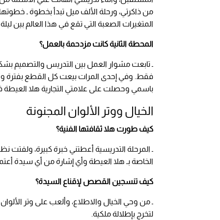
من ذاكرتي، ورحلة الألف ميل تبدأ بخطوة ـ خطوته
المتغيرات الصعبة التي تقع في هذا العالم بين ليل
المحطة الثانية كانت مزدحمة بالعمل؟
ـ تابعت مشوار العمل بين التدريس والتصميم بشك
فقط. وفي إحدى المرات بيعت كل القطع بفترة وجي
باسمي وحصلت على علامتي التجارية هلا العيطة في 010
الخيال ووتر الألوان المجنونة
كيف طورت هلا ثقافتها الفنية؟
ـ المرحلة التدريسية أعطتني خبرة كبيرة، ولفتت نظ
الخاصة بـ هلا العيطة وأي إشارة من أي سيدة أعتمدها
كيف تنسجين القصص لإقناع السيدة؟
ـ من وحي الخيال والاطلاع، وألعب على وتر الألوا
لتخرج بإطلالة ملكية.