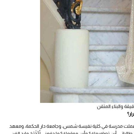
قة والبناء المتقن
ار؟
 وعملت مدرسة في كلية نفيسة شمس، وجامعة دار الحكمة، ومعهد
طالباتي، أين تصاميمك؟ وأين موقعك؟ ما دفعني لأُخْرْجَ مارد الفن