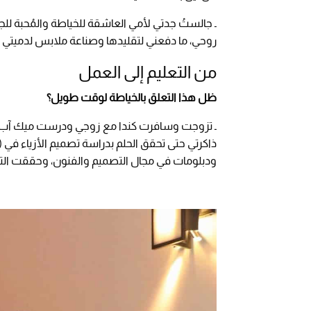
ـ جالستُ جدتي لأمي العاشقة للخياطة والمُحبة للجم
روحي، ما دفعني لتقليدها وصناعة ملابس لدميتي "بار
من التعليم إلى العمل
ظل هذا التعلق بالخياطة لوقت طويل؟
ـ تزوجت وسافرت كندا مع زوجي ودرست ميك آب، وظ
ودبلومات في مجال التصميم والفنون، وحققت التمي