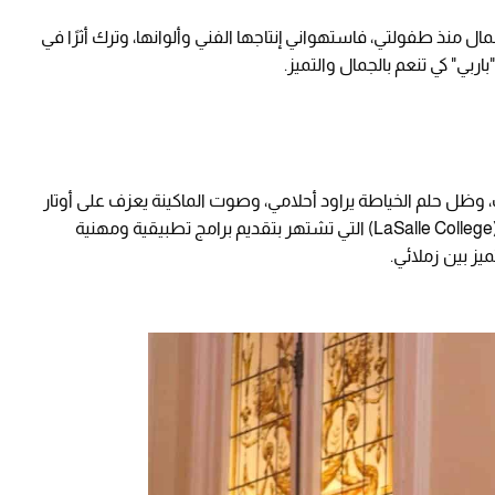
ال منذ طفولتي، فاستهواني إنتاجها الفني وألوانها، وترك أثرًا في
بي" كي تنعم بالجمال والتميز.
ل حلم الخياطة يراود أحلامي، وصوت الماكينة يعزف على أوتار
ذاكرتي حتى تحقق الحلم بدراسة تصميم الأزياء في (LaSalle College) التي تشتهر بتقديم برامج تطبيقية ومهنية
ز بين زملائي.