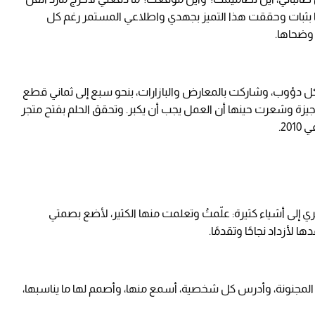
ا بثبات وحققت هذا التميز بجهدي واطلاعي المستمر رغم كل
ة وضحاها.
ل دؤوب، وشاركت بالمعارض والبازارات، بنحو سبع إلى ثماني قطع
زة وشعرت حينها أن العمل يجب أن يكبر. وتحقق الحلم بفتح متجر
2.
ري إلى أشياء كثيرة: علّمتُ وتعلمت منها الكثير، لأضع بصمتي
 لأزداد نجاحًا وتقدمًا.
ن المجنونة، وأدرس كل شخصية، أسمع منها، وأصمم لها ما يناسبها،