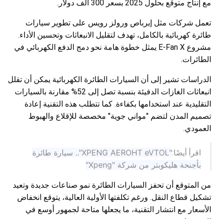
مع إنتاج متوقع بحلول 2025 بسعر 300 ألف دولار.
تعمل شركات مثل إيرباص ورولز رويس على تطوير سيارات
طائرة كهربائية بالكامل، تهدف لتقليل الانبعاثات وتحسين الأداء.
مشروع E-Fan X يمثل خطوة هامة نحو دمج الدفع الكهربائي في
الطائرات.
الدراسات تشير إلى أن السيارات الطائرة الكهربائية يمكن أن تقلل
انبعاثات الغازات الدفيئة بنسبة تصل إلى 52% مقارنة بالسيارات
التقليدية عند استخدامها بكفاءة. كما تتطلب هذه التقنية إعادة
تصميم المدن لتضم "مواني جوية" مخصصة للإقلاع والهبوط
العمودي.
"XPENG AEROHT eVTOL".. سيارة طائرة
اقرأ أيضًا:
بأجنحة هليكوبتر من شركة "Xpeng"
من المتوقع أن تحفز السيارات الطائرة نمو صناعات جديدة وتعيد
تشكيل قطاع النقل. ورغم تكلفتها الأولية العالية، يتوقع انخفاض
الأسعار مع انتشار التقنية، ما يجعلها متاحة لجمهور أوسع في