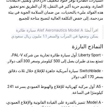
السيارات الطائرة توفر حلولًا لتخفيف الازدحام، وتقليل الانبعاثات
الضارة، وتقديم حرية أكبر في التنقل، إلا أن الطريق نحو تحقيق
هذه الفوائد مليء بالتحديات، من ضمان السلامة الجوية في بيئة
مزدحمة، إلى خفض التكلفة العالية لتصبح متاحة للجميع.
Alef Aeronautics Model A سيارة طائرة
اقرأ أيضًا:
يمكن وضعها في المرآب والسعر 1.1 مليون ريال سعودي
النماذج البارزة
- Liberty Sport: أول سيارة طائرة تجارية من شركة PAL-V،
تتمتع بمدى طيران يصل إلى 500 كيلومتر وسعر 300 ألف دولار.
- Switchblade: سيارة أمريكية جاهزة للإقلاع خلال ثلاث دقائق
بسعر 170 ألف دولار.
- A5: أول مركبة كهربائية للإقلاع والهبوط العمودي بسرعة 241
كيلومترًا في الساعة.
- Model A: تتميز بالقدرة على القيادة القانونية والإقلاع العمودي،