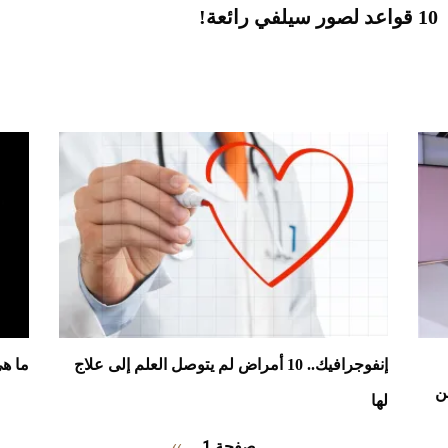
10 قواعد لصور سيلفي رائعة!
إنفوجرافيك.. 10 أمراض لم يتوصل العلم إلى علاج
ما هي أغلى 10 س
ن
لها
Pagination
صفحة 1
››
الصفحة