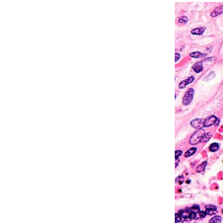
هوى الأبطال
أفضل تدريج للشعر الطويل
لإطلالة جريئة وعصرية
أحذية Mary Jane: ترف وأناقة
للرجال