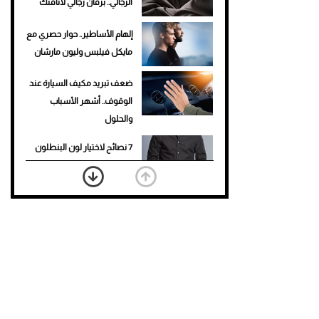
الرجالي.. برفان رجالي لأناقتك
إلهام الأساطير.. حوار حصري مع
مايكل فيلبس وليون مارشان
ضعف تبريد مكيف السيارة عند
الوقوف.. أشهر الأسباب
والحلول
7 نصائح لاختيار لون البنطلون
المناسب للقميص الأسود
نرى المستقبل من خلال
تصميماتنا.. كيف حجزت 1886
مكانها في عالم الأزياء؟
أغلى 10 عطور في العالم للرجال
تمنحك فخامة استثنائية
Aston Martin Valiant: على