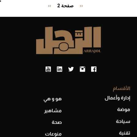
سر ال
Pagination
‹‹
Previous
صفحة 2
››
الصفحة
page
التالية
الأقسام
إدارة وأعمال
هو و هي
موضة
مشاهير
سياحة
صحة
تقنية
منوعات