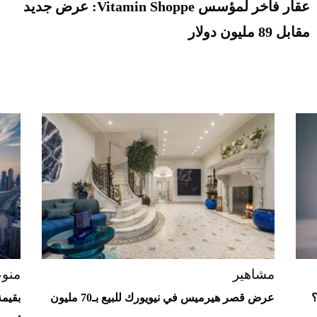
عقار فاخر لمؤسس Vitamin Shoppe: عرض جديد
مقابل 89 مليون دولار
مشاهير
منو
؟
عرض قصر هيرميس في نيويورك للبيع بـ70 مليون