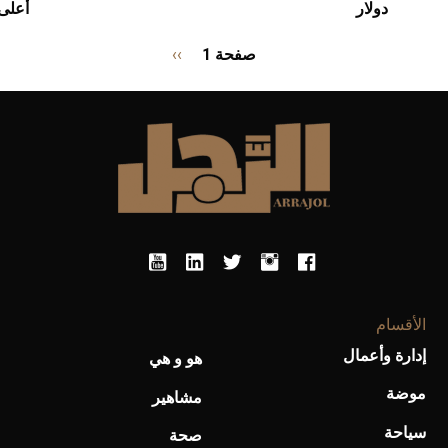
دولار
أعلى 
Pagination
صفحة 1
››
الصفحة
التالية
الأقسام
إدارة وأعمال
هو و هي
موضة
مشاهير
سياحة
صحة