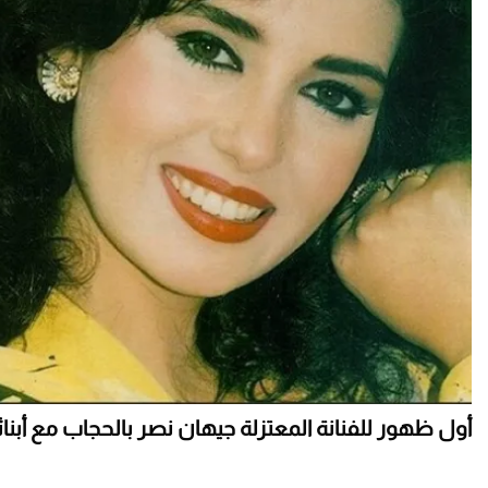
أول ظهور للفنانة المعتزلة جيهان نصر بالحجاب مع أبنائ