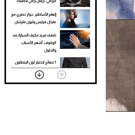
الرجالي.. برفان رجالي لأناقتك
إلهام الأساطير.. حوار حصري مع
مايكل فيلبس وليون مارشان
ضعف تبريد مكيف السيارة عند
الوقوف.. أشهر الأسباب
والحلول
7 نصائح لاختيار لون البنطلون
المناسب للقميص الأسود
نرى المستقبل من خلال
تصميماتنا.. كيف حجزت 1886
مكانها في عالم الأزياء؟
أغلى 10 عطور في العالم للرجال
تمنحك فخامة استثنائية
Aston Martin Valiant: على