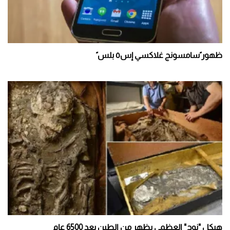
ظهور ًسامسونج غلاكسي إس٥ بلس ً
هيكل "نوح" العظمي يظهر من الطين بعد 6500 عام