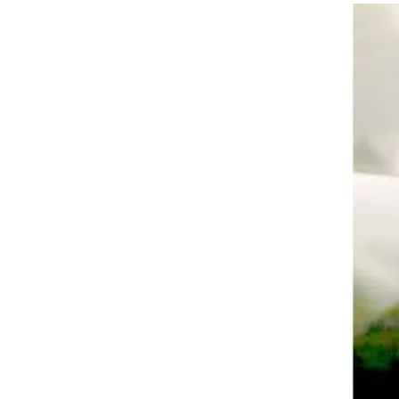
هوى الأبطال
أفضل تدريج للشعر الطويل
لإطلالة جريئة وعصرية
أحذية Mary Jane: ترف وأناقة
للرجال