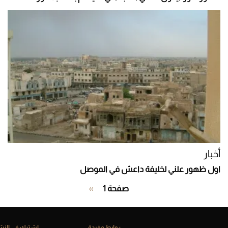
أخبار
اول ظهور علني لخليفة داعش في الموصل
صفحة 1
››
الصفحة
التالية
روابط مفيدة
إشترك فى النشر