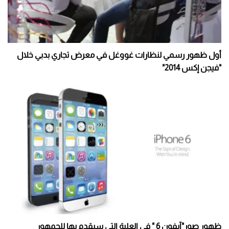
أول ظهور رسمي لنظارات غووغل في معرض تجاري بدبي خلال
"فيجن إكس 2014"
ظهور صور"آيفون 6 " في العلبة التي سيقدم بها للجمهور