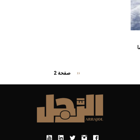
ا
Pagination
‹‹
Previous
صفحة 2
page