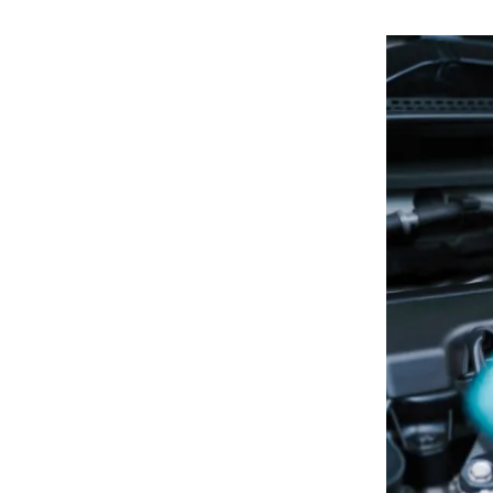
هوى الأبطال
أفضل تدريج للشعر الطويل
لإطلالة جريئة وعصرية
أحذية Mary Jane: ترف وأناقة
للرجال