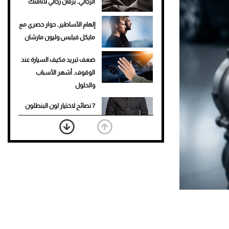
الرجالي.. برفان رجالي لأناقتك
إلهام الأساطير.. حوار حصري مع
مايكل فيلبس وليون مارشان
ضعف تبريد مكيف السيارة عند
الوقوف.. أشهر الأسباب
والحلول
7 نصائح لاختيار لون البنطلون
المناسب للقميص الأسود
نرى المستقبل من خلال
تصميماتنا.. كيف حجزت 1886
مكانها في عالم الأزياء؟
أغلى 10 عطور في العالم للرجال
تمنحك فخامة استثنائية
Aston Martin Valiant: على