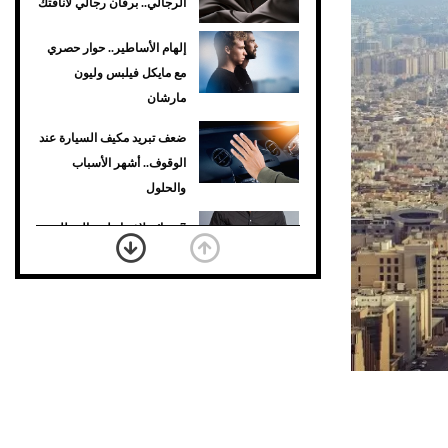
الرجالي.. برفان رجالي لأناقتك
إلهام الأساطير.. حوار حصري
مع مايكل فيلبس وليون
مارشان
ضعف تبريد مكيف السيارة عند
الوقوف.. أشهر الأسباب
والحلول
7 نصائح لاختيار لون البنطلون
المناسب للقميص الأسود
نرى المستقبل من خلال
تصميماتنا.. كيف حجزت 1886
مكانها في عالم الأزياء؟
أغلى 10 عطور في العالم
للرجال تمنحك فخامة استثنائية