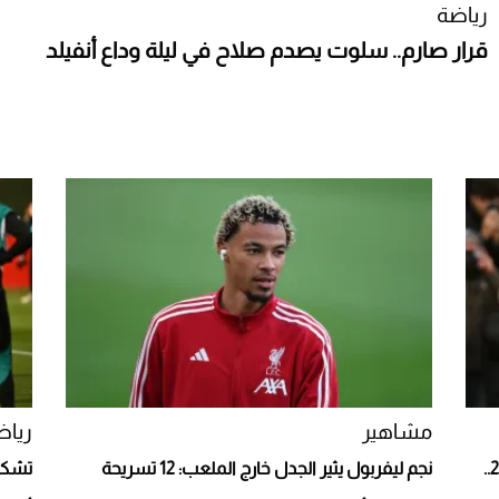
رياضة
قرار صارم.. سلوت يصدم صلاح في ليلة وداع أنفيلد
مشاهير
رياض
ريان غرافنبيرغ يربط مستقبله بليفربول حتى 2032..
نجم ليفربول يثير الجدل خارج الملعب: 12 تسريحة
تشكيل