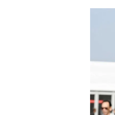
هوى الأبطال
أفضل تدريج للشعر الطويل
لإطلالة جريئة وعصرية
أحذية Mary Jane: ترف وأناقة
للرجال