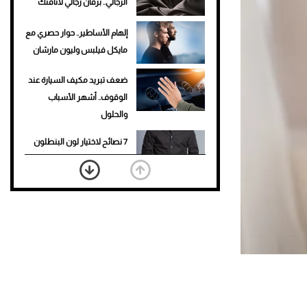
الرجالي.. برفان رجالي لأناقتك
إلهام الأساطير.. حوار حصري مع
مايكل فيلبس وليون مارشان
ضعف تبريد مكيف السيارة عند
الوقوف.. أشهر الأسباب
والحلول
7 نصائح لاختيار لون البنطلون
المناسب للقميص الأسود
نرى المستقبل من خلال
تصميماتنا.. كيف حجزت 1886
مكانها في عالم الأزياء؟
أغلى 10 عطور في العالم للرجال
تمنحك فخامة استثنائية
Aston Martin Valiant: على