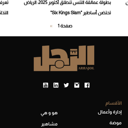
ن
بطولة عمالقة التنس تنطلق أكتوبر 2025: الرياض
تعرف 
تحتضن أساطير "Six Kings Slam"
التذا
Pagination
صفحة 1
››
الصفحة
التالية
الأقسام
إدارة وأعمال
هو و هي
موضة
مشاهير