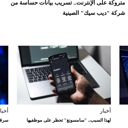
متروكة على الإنترنت.. تسريب بيانات حساسة من
شركة "ديب سيك" الصينية
أخبار
أخبا
لهذا السبب.. "سامسونغ" تحظر على موظفيها
سرقة بيانات 200