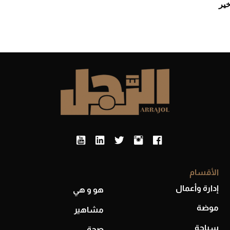
ير
الأقسام
إدارة وأعمال
هو و هي
موضة
مشاهير
سياحة
صحة