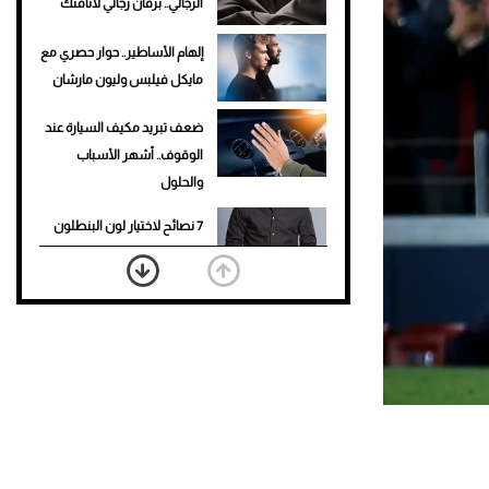
الرجالي.. برفان رجالي لأناقتك
إلهام الأساطير.. حوار حصري مع
مايكل فيلبس وليون مارشان
ضعف تبريد مكيف السيارة عند
الوقوف.. أشهر الأسباب
والحلول
7 نصائح لاختيار لون البنطلون
المناسب للقميص الأسود
نرى المستقبل من خلال
تصميماتنا.. كيف حجزت 1886
مكانها في عالم الأزياء؟
أغلى 10 عطور في العالم للرجال
تمنحك فخامة استثنائية
Aston Martin Valiant: على