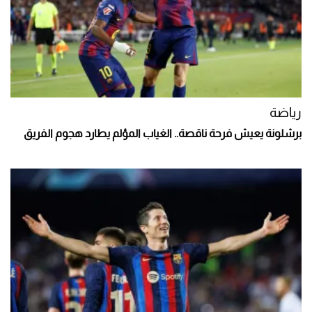
رياضة
برشلونة يعيش فرحة ناقصة.. الغياب المؤلم يطارد هجوم الفريق