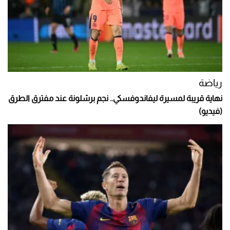
رياضة
نهاية قريبة لمسيرة ليفاندوفسكي.. نجم برشلونة عند مفترق الطرق
(فيديو)