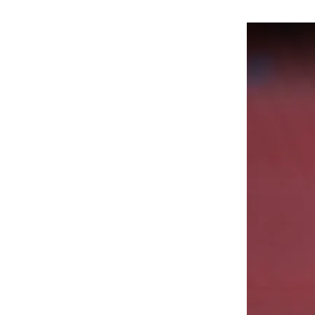
هوى الأبطال
أفضل تدريج للشعر الطويل
لإطلالة جريئة وعصرية
أحذية Mary Jane: ترف وأناقة
للرجال