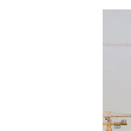
هوى الأبطال
أفضل تدريج للشعر الطويل
لإطلالة جريئة وعصرية
أحذية Mary Jane: ترف وأناقة
للرجال