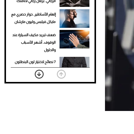
الرجالي.. برفان رجالي لأناقتك
إلهام الأساطير.. حوار حصري مع
مايكل فيلبس وليون مارشان
ضعف تبريد مكيف السيارة عند
الوقوف.. أشهر الأسباب
والحلول
7 نصائح لاختيار لون البنطلون
المناسب للقميص الأسود
نرى المستقبل من خلال
تصميماتنا.. كيف حجزت 1886
مكانها في عالم الأزياء؟
أغلى 10 عطور في العالم للرجال
تمنحك فخامة استثنائية
Aston Martin Valiant: على