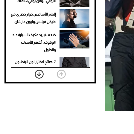
الرجالي.. برفان رجالي لأناقتك
إلهام الأساطير.. حوار حصري مع
مايكل فيلبس وليون مارشان
ضعف تبريد مكيف السيارة عند
الوقوف.. أشهر الأسباب
والحلول
7 نصائح لاختيار لون البنطلون
المناسب للقميص الأسود
نرى المستقبل من خلال
تصميماتنا.. كيف حجزت 1886
مكانها في عالم الأزياء؟
أغلى 10 عطور في العالم للرجال
تمنحك فخامة استثنائية
Aston Martin Valiant: على