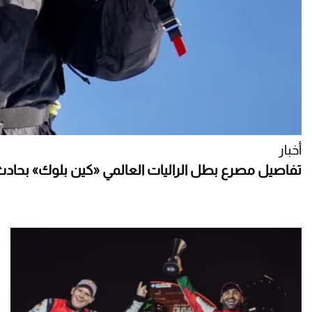
أخبار
تفاصيل مصرع بطل الراليات العالمي «كين بلوك» بحاد