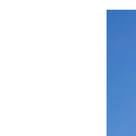
هوى الأبطال
أفضل تدريج للشعر الطويل
لإطلالة جريئة وعصرية
أحذية Mary Jane: ترف وأناقة
للرجال