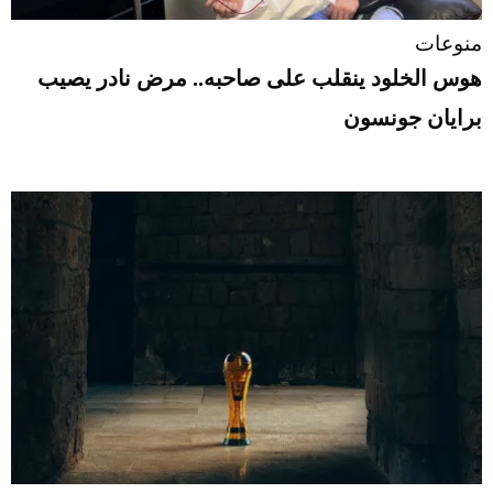
منوعات
هوس الخلود ينقلب على صاحبه.. مرض نادر يصيب
برايان جونسون