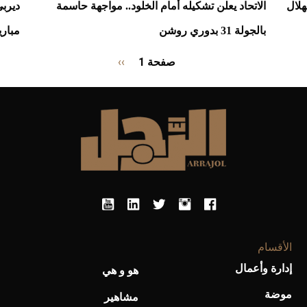
هلال
الاتحاد يعلن تشكيله أمام الخلود.. مواجهة حاسمة
ديربي
بالجولة 31 بدوري روشن
مباري
Pagination
صفحة 1
››
الصفحة
التالية
الأقسام
إدارة وأعمال
هو و هي
موضة
مشاهير