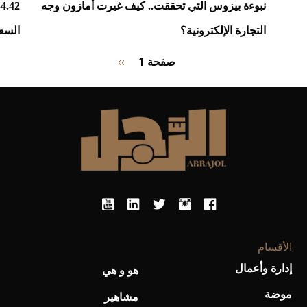
نبوءة بيزوس التي تحققت.. كيف غيرت أمازون وجه
التجارة الإلكترونية؟
السعود
Pagination
صفحة 1
››
الصفحة
التالية
الأقسام
إدارة وأعمال
هو و هي
موضة
مشاهير