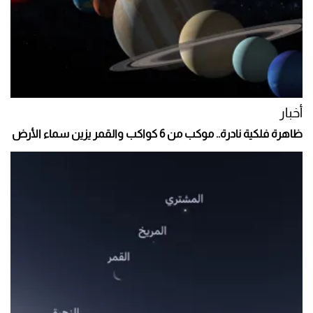
أخبار
ظاهرة فلكية نادرة.. موكب من 6 كواكب والقمر يزين سماء الأرض