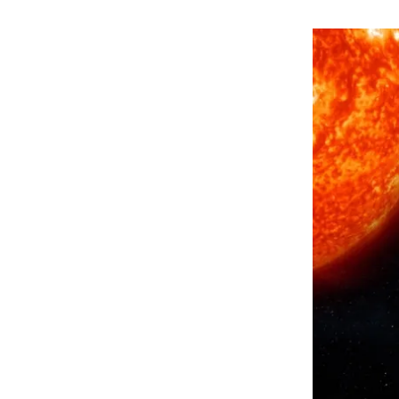
هوى الأبطال
أفضل تدريج للشعر الطويل
لإطلالة جريئة وعصرية
أحذية Mary Jane: ترف وأناقة
للرجال