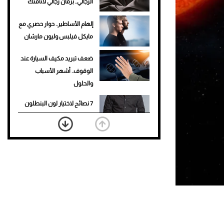
الرجالي.. برفان رجالي لأناقتك
إلهام الأساطير.. حوار حصري مع
مايكل فيلبس وليون مارشان
ضعف تبريد مكيف السيارة عند
الوقوف.. أشهر الأسباب
والحلول
7 نصائح لاختيار لون البنطلون
المناسب للقميص الأسود
نرى المستقبل من خلال
تصميماتنا.. كيف حجزت 1886
مكانها في عالم الأزياء؟
أغلى 10 عطور في العالم للرجال
تمنحك فخامة استثنائية
Aston Martin Valiant: على