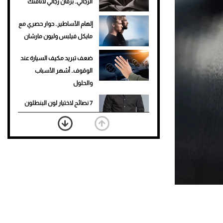
الرجالي.. برفان رجالي لأناقتك
إلهام الأساطير.. حوار حصري مع
مايكل فيلبس وليون مارشان
ضعف تبريد مكيف السيارة عند
الوقوف.. أشهر الأسباب
والحلول
7 نصائح لاختيار لون البنطلون
المناسب للقميص الأسود
نرى المستقبل من خلال
تصميماتنا.. كيف حجزت 1886
مكانها في عالم الأزياء؟
أغلى 10 عطور في العالم للرجال
تمنحك فخامة استثنائية
Aston Martin Valiant: على