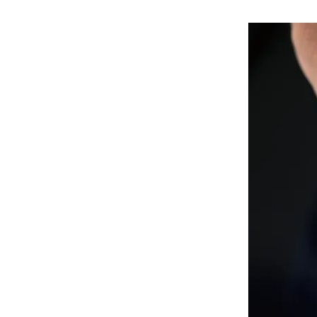
هوى الأبطال
أفضل تدريج للشعر الطويل
لإطلالة جريئة وعصرية
أحذية Mary Jane: ترف وأناقة
للرجال