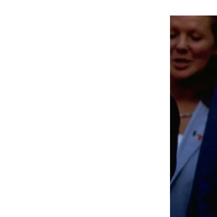
هوى الأبطال
أفضل تدريج للشعر الطويل
لإطلالة جريئة وعصرية
أحذية Mary Jane: ترف وأناقة
للرجال