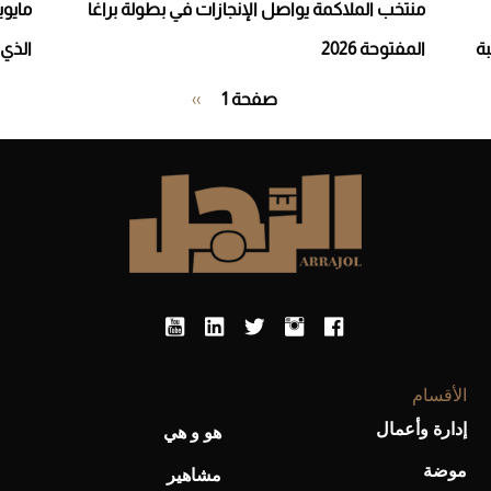
منتخب الملاكمة يواصل الإنجازات في بطولة براغا
مايوي
المفتوحة 2026
الذي 
Pagination
صفحة 1
››
الصفحة
التالية
الأقسام
إدارة وأعمال
هو و هي
موضة
مشاهير