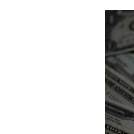
هوى الأبطال
أفضل تدريج للشعر الطويل
لإطلالة جريئة وعصرية
أحذية Mary Jane: ترف وأناقة
للرجال