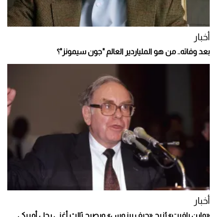
أخبار
بعد وفاته.. من هو الملياردير العالم "جون سيمونز"؟
أخبار
«وارن بافيت» يُزيح «جيف بيزوس» ويصبح ثالث أغنى رجل أمريكي