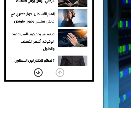
الرجالي.. برفان رجالي لأناقتك
إلهام الأساطير.. حوار حصري مع
مايكل فيلبس وليون مارشان
ضعف تبريد مكيف السيارة عند
الوقوف.. أشهر الأسباب
والحلول
7 نصائح لاختيار لون البنطلون
المناسب للقميص الأسود
نرى المستقبل من خلال
تصميماتنا.. كيف حجزت 1886
مكانها في عالم الأزياء؟
أغلى 10 عطور في العالم للرجال
تمنحك فخامة استثنائية
Aston Martin Valiant: على